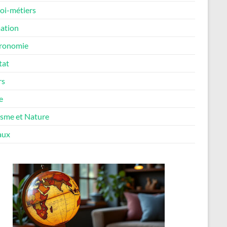
oi-métiers
ation
ronomie
tat
rs
e
isme et Nature
aux