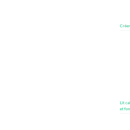
Créer
Lit c
et fo