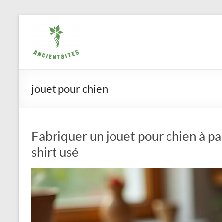
Aller
ancientsites.eu
au
contenu
jouet pour chien
Fabriquer un jouet pour chien à par
shirt usé