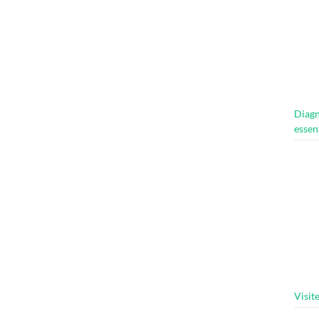
Diagn
essen
Visit