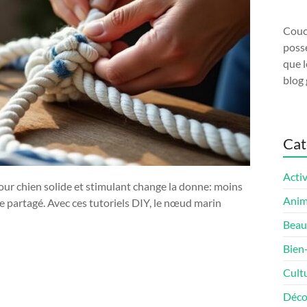
Couco
possé
que l
blog 
Cat
Activ
pour chien solide et stimulant change la donne: moins
Ani
e partagé. Avec ces tutoriels DIY, le nœud marin
Beau
Bien
Cult
Déco