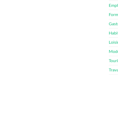
Empl
Form
Gast
Habi
Loisi
Mod
Tour
Trav