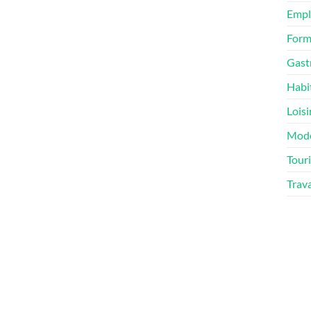
Empl
Form
Gast
Habi
Loisi
Mod
Tour
Trav