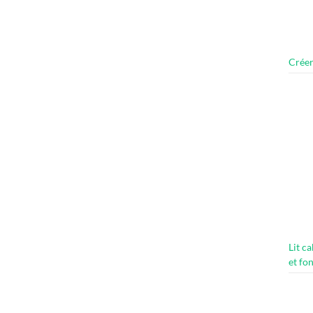
Créer
Lit c
et fo