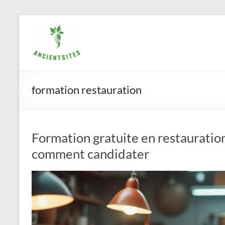
Aller
ancientsites.eu
au
contenu
formation restauration
Formation gratuite en restauration
comment candidater