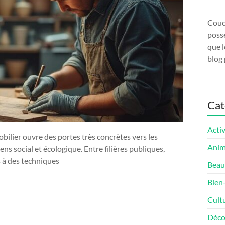
Couco
possé
que l
blog 
Cat
Activ
ilier ouvre des portes très concrètes vers les
Ani
ens social et écologique. Entre filières publiques,
s à des techniques
Beau
Bien
Cult
Déco