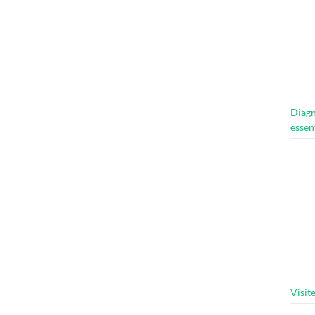
Diagn
essen
Visit