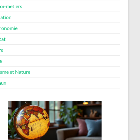
oi-métiers
ation
ronomie
tat
rs
e
isme et Nature
aux