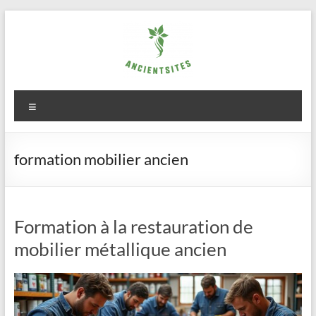
Aller
au
contenu
ancientsites.eu
Menu
formation mobilier ancien
Formation à la restauration de
mobilier métallique ancien