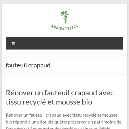
Aller
au
contenu
ancientsites.eu
Menu
fauteuil crapaud
Rénover un fauteuil crapaud avec
tissu recyclé et mousse bio
Rénover un fauteuil crapaud avec tissu recyclé et mousse
bio répond à une double quête: préserver un patrimoine de
l’art décoratif et adopter des matières saines au faible