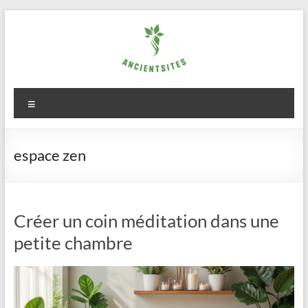
Aller
au
contenu
ancientsites.eu
Menu
espace zen
Créer un coin méditation dans une
petite chambre