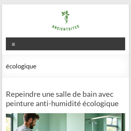
Aller
au
contenu
ancientsites.eu
Menu
écologique
Repeindre une salle de bain avec
peinture anti-humidité écologique