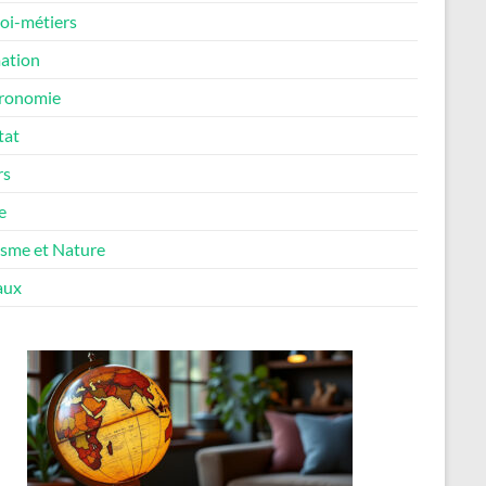
oi-métiers
ation
ronomie
tat
rs
e
isme et Nature
aux