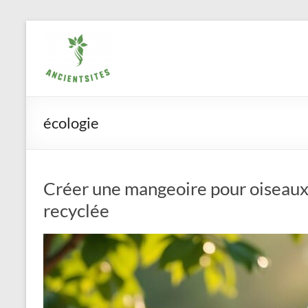
Aller
ancientsites.eu
au
contenu
écologie
Créer une mangeoire pour oiseaux 
recyclée