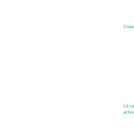
Créer
Lit c
et fo