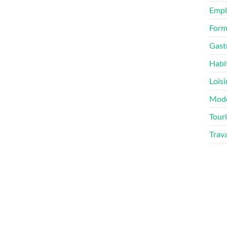
Empl
Form
Gast
Habi
Loisi
Mod
Tour
Trav