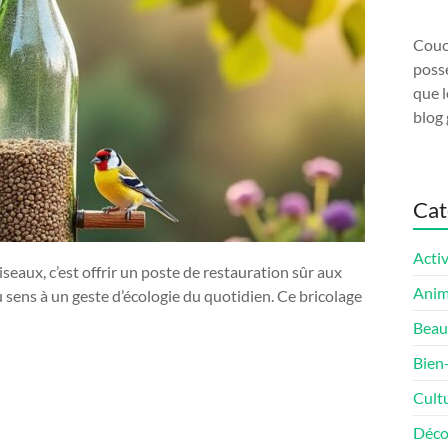
Couco
possé
que l
blog 
Cat
Activ
eaux, c’est offrir un poste de restauration sûr aux
Ani
sens à un geste d’écologie du quotidien. Ce bricolage
Beau
Bien
Cult
Déco