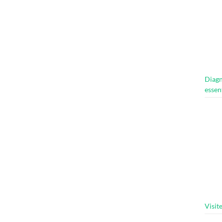
Diagn
essen
Visit