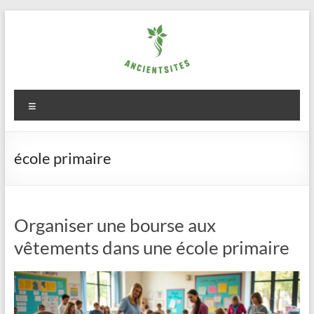
Aller
au
contenu
ancientsites.eu
Menu
école primaire
Organiser une bourse aux
vêtements dans une école primaire