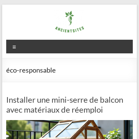
Aller
au
contenu
ancientsites.eu
Menu
éco-responsable
Installer une mini-serre de balcon
avec matériaux de réemploi