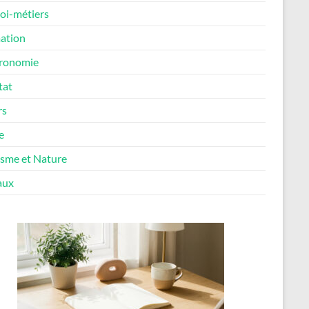
oi-métiers
ation
ronomie
tat
rs
e
isme et Nature
aux