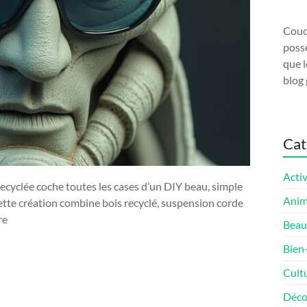
Couco
possé
que l
blog 
Cat
Activ
cyclée coche toutes les cases d’un DIY beau, simple
Ani
cette création combine bois recyclé, suspension corde
re
Beau
Bien
Cult
Déco