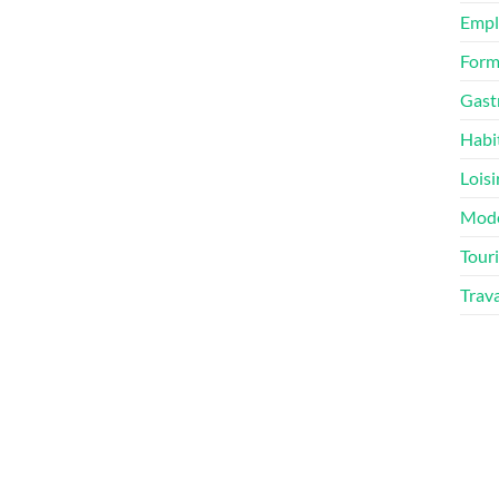
Empl
Form
Gast
Habi
Loisi
Mod
Tour
Trav