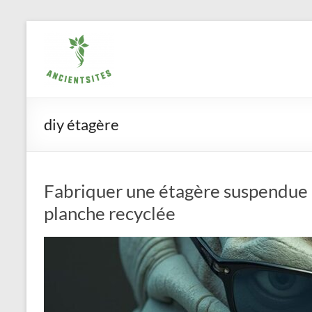
Aller
ancientsites.eu
au
contenu
diy étagère
Fabriquer une étagère suspendue 
planche recyclée