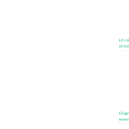
Lit c
et fo
Diagn
essen