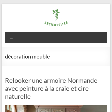
Aller
au
contenu
ancientsites.eu
Menu
décoration meuble
Relooker une armoire Normande
avec peinture à la craie et cire
naturelle