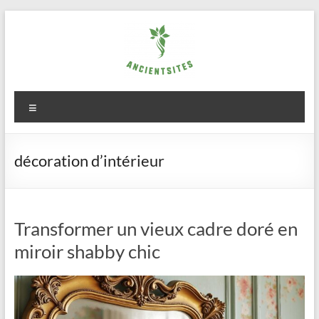
Aller
au
contenu
ancientsites.eu
Menu
décoration d’intérieur
Transformer un vieux cadre doré en
miroir shabby chic