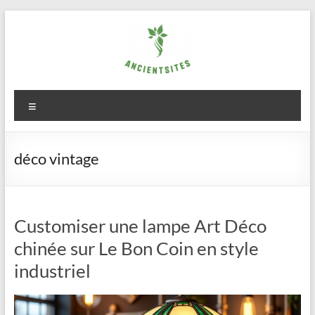
Aller
au
contenu
ancientsites.eu
Menu
déco vintage
Customiser une lampe Art Déco
chinée sur Le Bon Coin en style
industriel