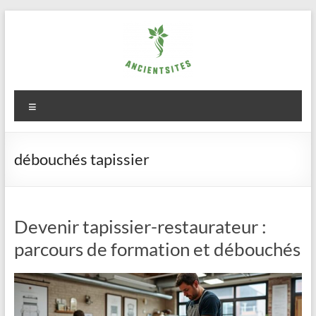
Aller
au
contenu
ancientsites.eu
Menu
débouchés tapissier
Devenir tapissier-restaurateur :
parcours de formation et débouchés