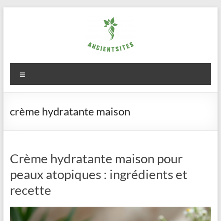
Aller
au
contenu
ancientsites.eu
Menu
crème hydratante maison
Crème hydratante maison pour
peaux atopiques : ingrédients et
recette