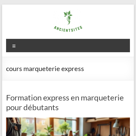
Aller
au
contenu
ancientsites.eu
Menu
cours marqueterie express
Formation express en marqueterie
pour débutants