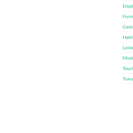
Empl
Form
Gast
Habi
Loisi
Mod
Tour
Trav