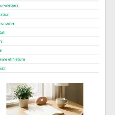
oi-métiers
ation
ronomie
tat
rs
e
isme et Nature
aux