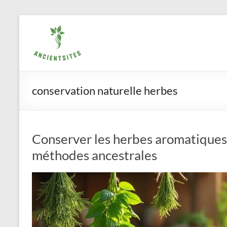
Aller
ancientsites.eu
au
contenu
conservation naturelle herbes
Conserver les herbes aromatiques 
méthodes ancestrales