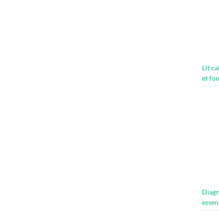
Lit c
et fo
Diagn
essen