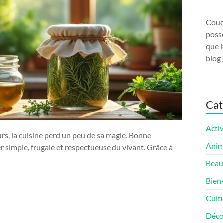
Couco
possé
que l
blog 
Cat
Activ
urs, la cuisine perd un peu de sa magie. Bonne
Ani
r simple, frugale et respectueuse du vivant. Grâce à
Beau
Bien
Cult
Déco