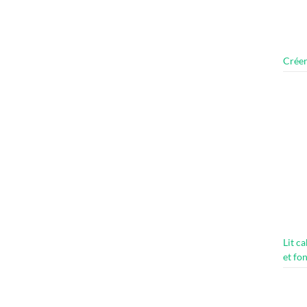
Créer
Lit c
et fo