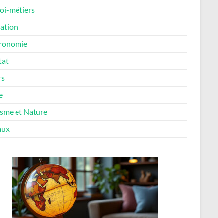
oi-métiers
ation
ronomie
tat
rs
e
isme et Nature
aux