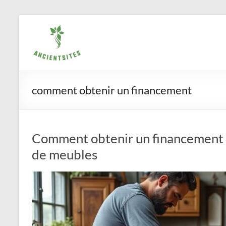
Aller
ancientsites.eu
au
contenu
comment obtenir un financement
Comment obtenir un financement p
de meubles