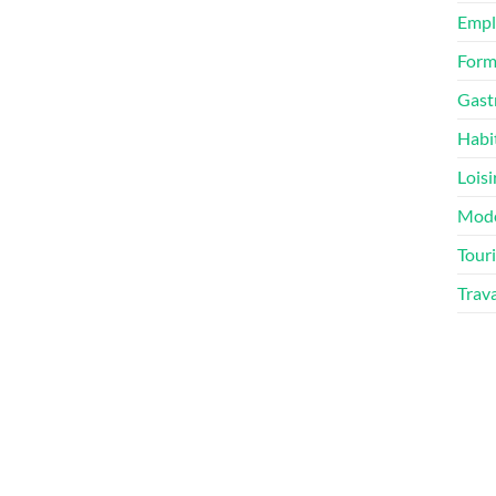
Empl
Form
Gast
Habi
Loisi
Mod
Tour
Trav