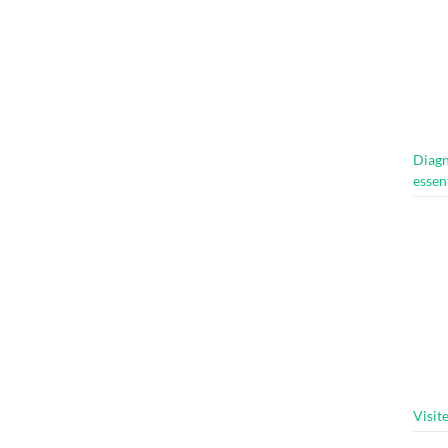
Diagn
essen
Visit