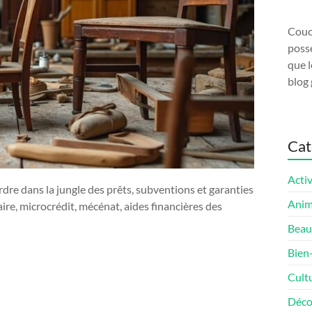
Couco
possé
que l
blog 
Cat
Activ
dre dans la jungle des prêts, subventions et garanties
Ani
re, microcrédit, mécénat, aides financières des
Beau
Bien
Cult
Déco