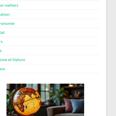
oi-métiers
ation
ronomie
tat
rs
e
isme et Nature
aux