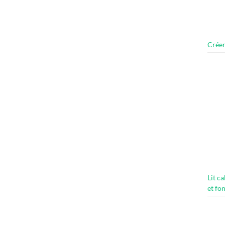
Créer
Lit c
et fo