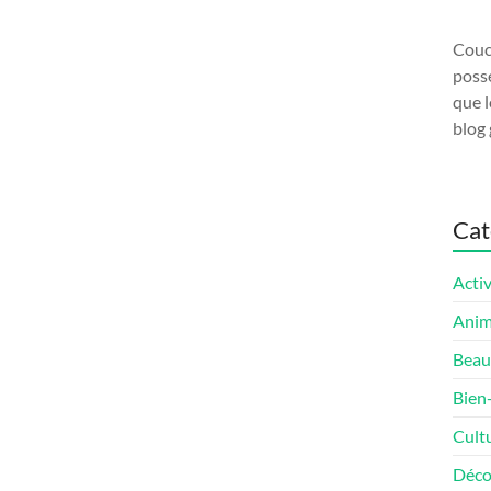
Couco
possé
que l
blog 
Cat
Activ
Ani
Beau
Bien
Cult
Déco