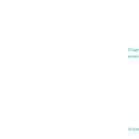
Diagn
essen
Visit