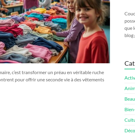
Couco
possé
que l
blog 
Cat
ire, c’est transformer un préau en véritable ruche
Activ
ncontrent pour offrir une seconde vie à des vêtements
Ani
Beau
Bien
Cult
Déco