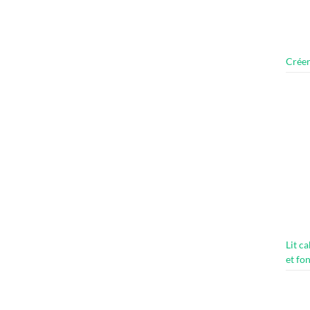
Créer
Lit c
et fo