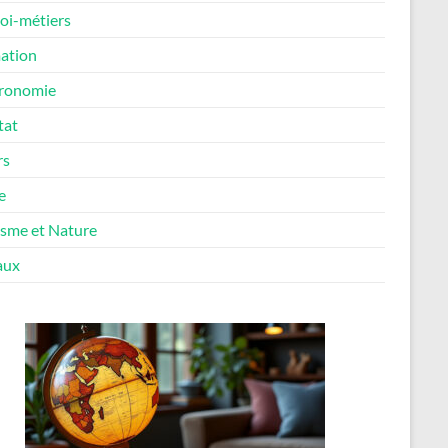
oi-métiers
ation
ronomie
tat
rs
e
isme et Nature
aux