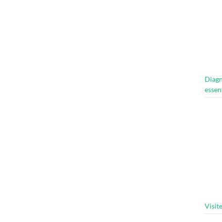
Diagn
essen
Visit