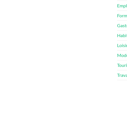
Empl
Form
Gast
Habi
Loisi
Mod
Tour
Trav