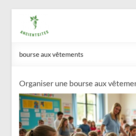
Aller
ancientsites.eu
au
contenu
bourse aux vêtements
Organiser une bourse aux vêtemen