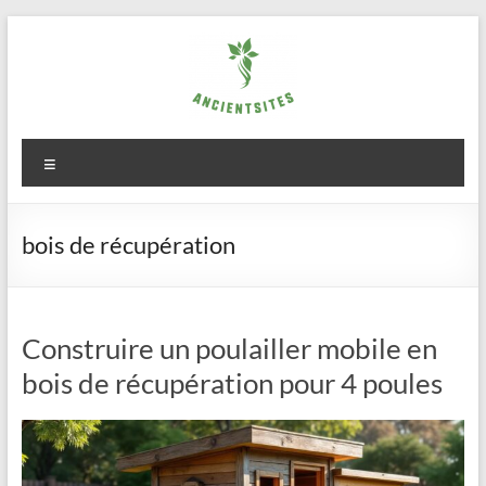
Aller
au
contenu
ancientsites.eu
Menu
bois de récupération
Construire un poulailler mobile en
bois de récupération pour 4 poules