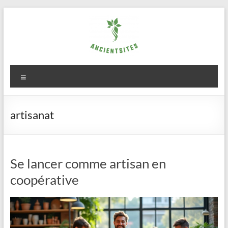
Aller
au
contenu
ancientsites.eu
Menu
artisanat
Se lancer comme artisan en
coopérative