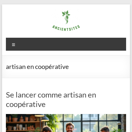
Aller
au
contenu
ancientsites.eu
Menu
artisan en coopérative
Se lancer comme artisan en
coopérative