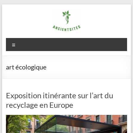
Aller
au
contenu
ancientsites.eu
Menu
art écologique
Exposition itinérante sur l’art du
recyclage en Europe