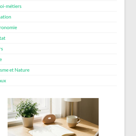
oi-métiers
ation
ronomie
tat
rs
e
isme et Nature
aux