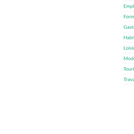
Empl
Form
Gast
Habi
Loisi
Mod
Tour
Trav