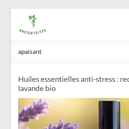
Aller
ancientsites.eu
au
contenu
apaisant
Huiles essentielles anti-stress : re
lavande bio