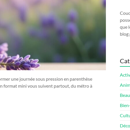
Couco
possé
que l
blog 
Cat
Activ
sformer une journée sous pression en parenthèse
Ani
 un format mini vous suivent partout, du métro à
Beau
Bien
Cult
Déco