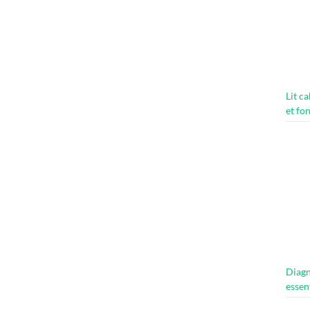
Lit c
et fo
Diagn
essen