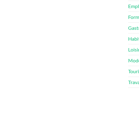
Empl
Form
Gast
Habi
Loisi
Mod
Tour
Trav