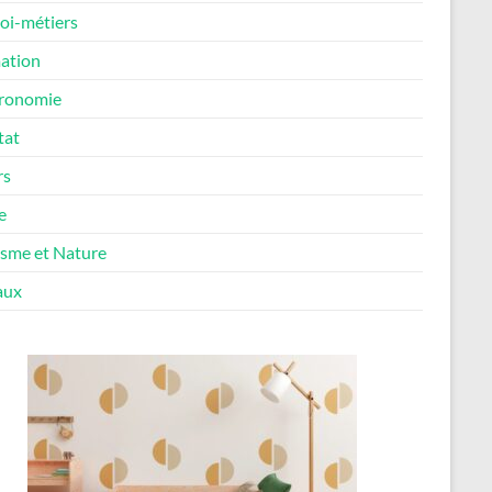
oi-métiers
ation
ronomie
tat
rs
e
isme et Nature
aux