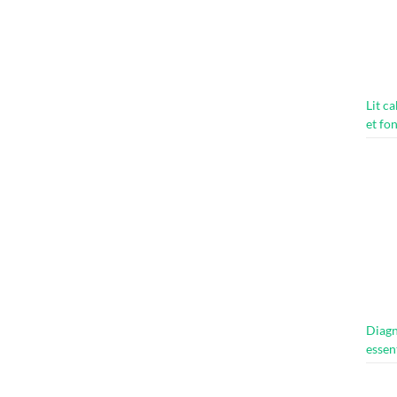
Lit c
et fo
Diagn
essen