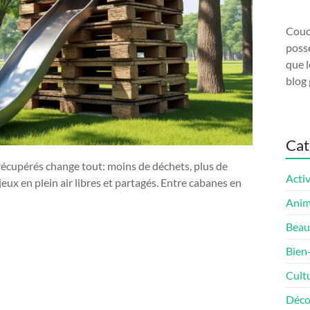
Couco
possé
que l
blog 
Cat
récupérés change tout: moins de déchets, plus de
Activ
ux en plein air libres et partagés. Entre cabanes en
Ani
Beau
Bien
Cult
Déco