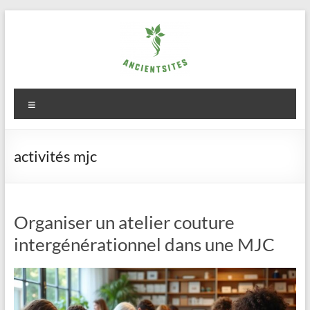
Aller
au
contenu
ancientsites.eu
Menu
activités mjc
Organiser un atelier couture
intergénérationnel dans une MJC