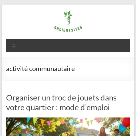
Aller
au
contenu
ancientsites.eu
Menu
activité communautaire
Organiser un troc de jouets dans
votre quartier : mode d’emploi